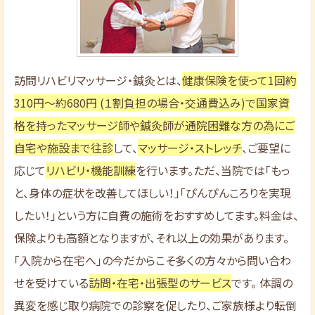
訪問リハビリマッサージ・鍼灸とは、
健康保険を使って1回約
310円～約680円 (１割負担の場合・交通費込み)で国家資
格を持ったマッサージ師や鍼灸師が通院困難な方の為にご
自宅や施設まで往診
して、
マッサージ・ストレッチ
、ご要望に
応じて
リハビリ・機能訓練
を行います。ただ、当院では「もっ
と、身体の症状を改善してほしい！」「ぴんぴんころりを実現
したい！」という方に自費の施術をおすすめしてます。料金は、
保険よりも高額となりますが、それ以上の効果があります。
「入院から在宅へ」の今だからこそ多くの方々から問い合わ
せを受けている
訪問・在宅・出張型のサービス
です。 体調の
異変を感じ取り病院での診察を促したり、ご家族様より転倒