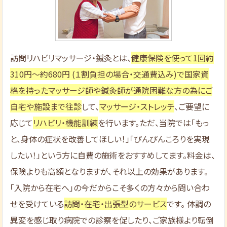
訪問リハビリマッサージ・鍼灸とは、
健康保険を使って1回約
310円～約680円 (１割負担の場合・交通費込み)で国家資
格を持ったマッサージ師や鍼灸師が通院困難な方の為にご
自宅や施設まで往診
して、
マッサージ・ストレッチ
、ご要望に
応じて
リハビリ・機能訓練
を行います。ただ、当院では「もっ
と、身体の症状を改善してほしい！」「ぴんぴんころりを実現
したい！」という方に自費の施術をおすすめしてます。料金は、
保険よりも高額となりますが、それ以上の効果があります。
「入院から在宅へ」の今だからこそ多くの方々から問い合わ
せを受けている
訪問・在宅・出張型のサービス
です。 体調の
異変を感じ取り病院での診察を促したり、ご家族様より転倒