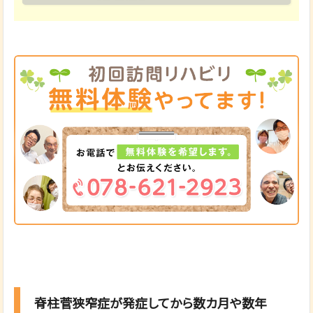
脊柱菅狭窄症が発症してから数カ月や数年