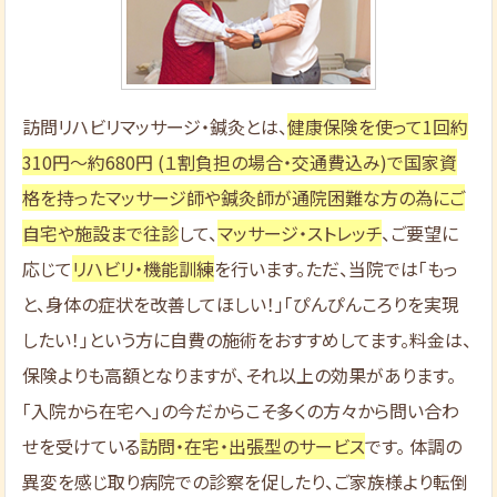
訪問リハビリマッサージ・鍼灸とは、
健康保険を使って1回約
310円～約680円 (１割負担の場合・交通費込み)で国家資
格を持ったマッサージ師や鍼灸師が通院困難な方の為にご
自宅や施設まで往診
して、
マッサージ・ストレッチ
、ご要望に
応じて
リハビリ・機能訓練
を行います。ただ、当院では「もっ
と、身体の症状を改善してほしい！」「ぴんぴんころりを実現
したい！」という方に自費の施術をおすすめしてます。料金は、
保険よりも高額となりますが、それ以上の効果があります。
「入院から在宅へ」の今だからこそ多くの方々から問い合わ
せを受けている
訪問・在宅・出張型のサービス
です。 体調の
異変を感じ取り病院での診察を促したり、ご家族様より転倒