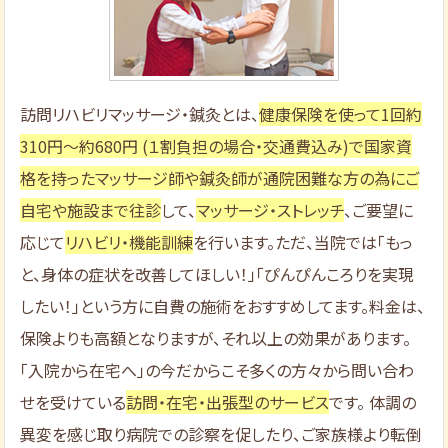
訪問リハビリマッサージ・鍼灸とは、
健康保険を使って1回約
310円～約680円 (１割負担の場合・交通費込み)で国家資
格を持ったマッサージ師や鍼灸師が通院困難な方の為にご
自宅や施設まで往診
して、
マッサージ・ストレッチ
、ご要望に
応じて
リハビリ・機能訓練
を行います。ただ、当院では「もっ
と、身体の症状を改善してほしい！」「ぴんぴんころりを実現
したい！」という方に自費の施術をおすすめしてます。料金は、
保険よりも高額となりますが、それ以上の効果があります。
「入院から在宅へ」の今だからこそ多くの方々から問い合わ
せを受けている
訪問・在宅・出張型のサービス
です。 体調の
異変を感じ取り病院での診察を促したり、ご家族様より転倒