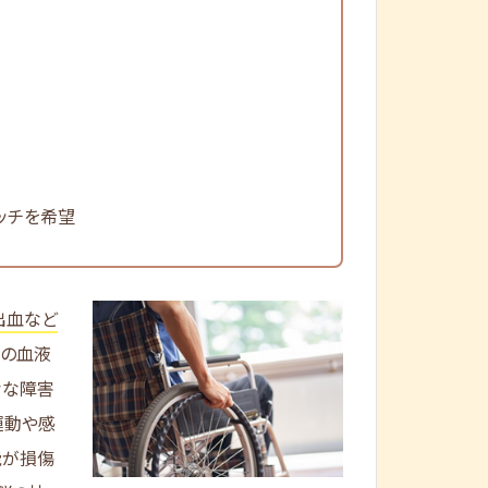
ッチを希望
出血など
脳の血液
々な障害
運動や感
能が損傷