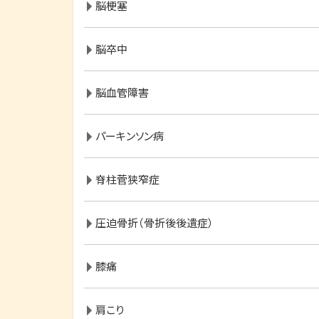
脳梗塞
脳卒中
脳血管障害
パーキンソン病
脊柱菅狭窄症
圧迫骨折（骨折後後遺症）
膝痛
肩こり