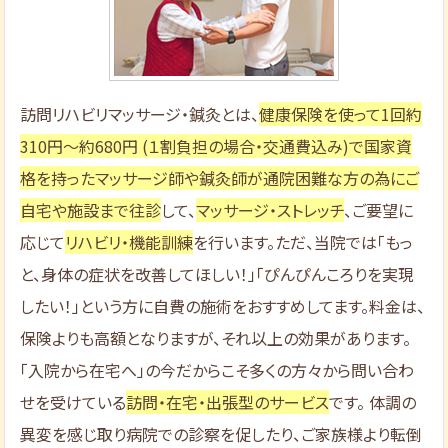
訪問リハビリマッサージ・鍼灸とは、
健康保険を使って1回約
310円～約680円 (１割負担の場合・交通費込み)で国家資
格を持ったマッサージ師や鍼灸師が通院困難な方の為にご
自宅や施設まで往診
して、
マッサージ・ストレッチ
、ご要望に
応じて
リハビリ・機能訓練
を行います。ただ、当院では「もっ
と、身体の症状を改善してほしい！」「ぴんぴんころりを実現
したい！」という方に自費の施術をおすすめしてます。料金は、
保険よりも高額となりますが、それ以上の効果があります。
「入院から在宅へ」の今だからこそ多くの方々から問い合わ
せを受けている
訪問・在宅・出張型のサービス
です。 体調の
異変を感じ取り病院での診察を促したり、ご家族様より転倒