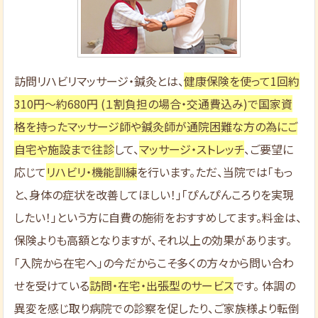
訪問リハビリマッサージ・鍼灸とは、
健康保険を使って1回約
310円～約680円 (１割負担の場合・交通費込み)で国家資
格を持ったマッサージ師や鍼灸師が通院困難な方の為にご
自宅や施設まで往診
して、
マッサージ・ストレッチ
、ご要望に
応じて
リハビリ・機能訓練
を行います。ただ、当院では「もっ
と、身体の症状を改善してほしい！」「ぴんぴんころりを実現
したい！」という方に自費の施術をおすすめしてます。料金は、
保険よりも高額となりますが、それ以上の効果があります。
「入院から在宅へ」の今だからこそ多くの方々から問い合わ
せを受けている
訪問・在宅・出張型のサービス
です。 体調の
異変を感じ取り病院での診察を促したり、ご家族様より転倒