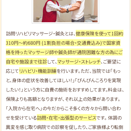
訪問リハビリマッサージ・鍼灸とは、
健康保険を使って1回約
310円～約680円 (１割負担の場合・交通費込み)で国家資
格を持ったマッサージ師や鍼灸師が通院困難な方の為にご
自宅や施設まで往診
して、
マッサージ・ストレッチ
、ご要望に
応じて
リハビリ・機能訓練
を行います。ただ、当院では「もっ
と、身体の症状を改善してほしい！」「ぴんぴんころりを実現
したい！」という方に自費の施術をおすすめしてます。料金は、
保険よりも高額となりますが、それ以上の効果があります。
「入院から在宅へ」の今だからこそ多くの方々から問い合わ
せを受けている
訪問・在宅・出張型のサービス
です。 体調の
異変を感じ取り病院での診察を促したり、ご家族様より転倒