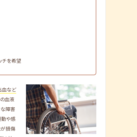
ッチを希望
出血など
脳の血液
々な障害
運動や感
能が損傷