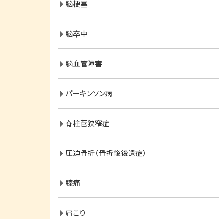
脳梗塞
脳卒中
脳血管障害
パーキンソン病
脊柱菅狭窄症
圧迫骨折（骨折後後遺症）
膝痛
肩こり