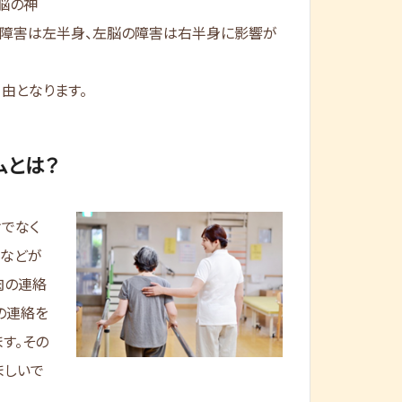
脳の神
の障害は左半身、左脳の障害は右半身に影響が
由となります。
ムとは？
でなく
髄などが
肉の連絡
の連絡を
す。その
ましいで