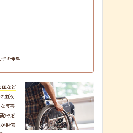
ッチを希望
出血など
脳の血液
々な障害
運動や感
能が損傷