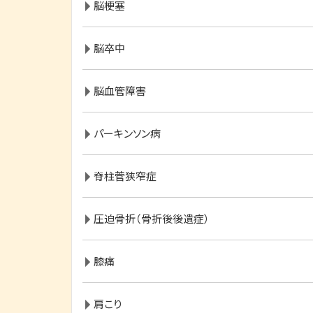
脳梗塞
脳卒中
脳血管障害
パーキンソン病
脊柱菅狭窄症
圧迫骨折（骨折後後遺症）
膝痛
肩こり