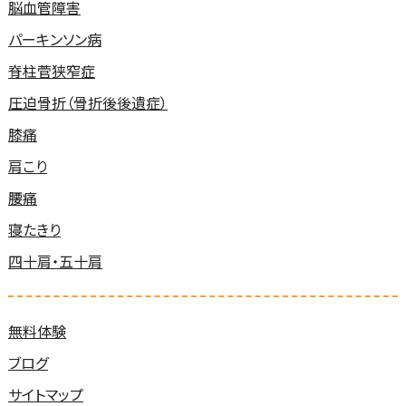
脳血管障害
パーキンソン病
脊柱菅狭窄症
圧迫骨折（骨折後後遺症）
膝痛
肩こり
腰痛
寝たきり
四十肩・五十肩
無料体験
ブログ
サイトマップ