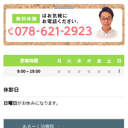
営業時間
月
火
水
木
金
土
日
9:00～19:00
○
○
○
○
○
○
/
休診日
日曜日
がお休みになります。