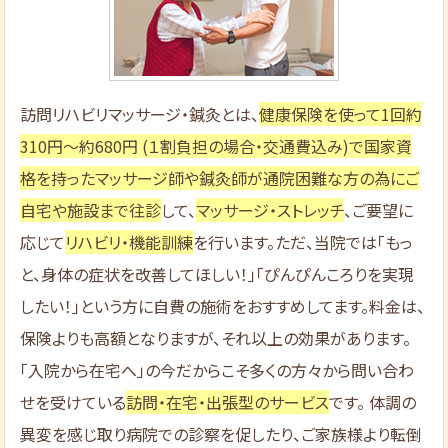
訪問リハビリマッサージ・鍼灸とは、
健康保険を使って1回約
310円～約680円 (１割負担の場合・交通費込み)で国家資
格を持ったマッサージ師や鍼灸師が通院困難な方の為にご
自宅や施設まで往診
して、
マッサージ・ストレッチ
、ご要望に
応じて
リハビリ・機能訓練
を行います。ただ、当院では「もっ
と、身体の症状を改善してほしい！」「ぴんぴんころりを実現
したい！」という方に自費の施術をおすすめしてます。料金は、
保険よりも高額となりますが、それ以上の効果があります。
「入院から在宅へ」の今だからこそ多くの方々から問い合わ
せを受けている
訪問・在宅・出張型のサービス
です。 体調の
異変を感じ取り病院での診察を促したり、ご家族様より転倒