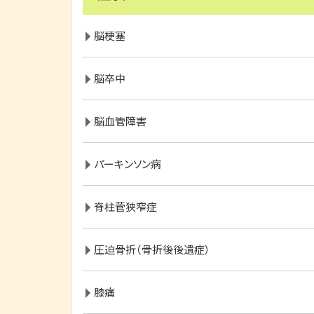
脳梗塞
脳卒中
脳血管障害
パーキンソン病
脊柱菅狭窄症
圧迫骨折（骨折後後遺症）
膝痛