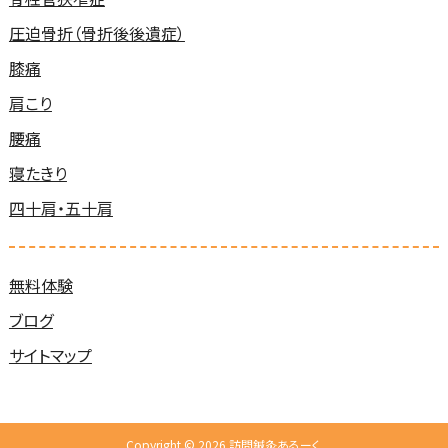
圧迫骨折（骨折後後遺症）
膝痛
肩こり
腰痛
寝たきり
四十肩・五十肩
無料体験
ブログ
サイトマップ
Copyright © 2026 訪問鍼灸あるーく.