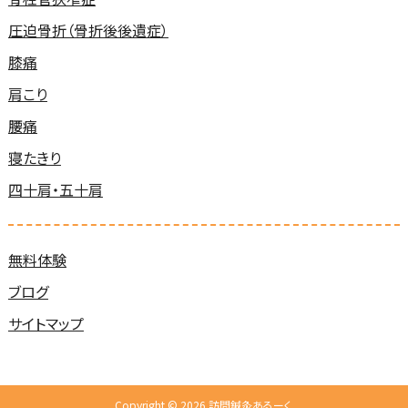
圧迫骨折（骨折後後遺症）
膝痛
肩こり
腰痛
寝たきり
四十肩・五十肩
無料体験
ブログ
サイトマップ
Copyright © 2026 訪問鍼灸あるーく.