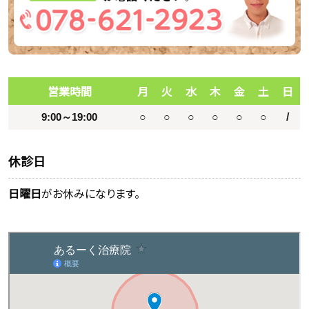
営業時間
月
火
水
木
金
土
日
9:00～19:00
○
○
○
○
○
○
/
休診日
日曜日
がお休みになります。