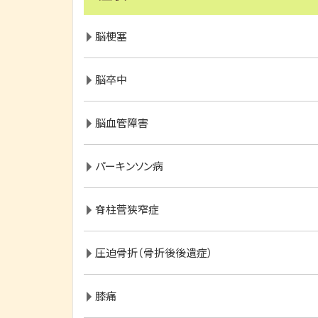
脳梗塞
脳卒中
脳血管障害
パーキンソン病
脊柱菅狭窄症
圧迫骨折（骨折後後遺症）
膝痛