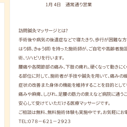
1月 4日 通常通り営業
訪問鍼灸マッサージとは?
手術後や病気の後遺症などで寝たきり、歩行が困難な方
はり師、きゅう師）を持った施術師が、ご自宅や高齢者施
術、リハビリを行います。
腰痛や各関節部の痛み、下肢の痺れ、硬くなって動きにく
る部位に対して、施術者が手技や鍼灸を用いて、痛みの
症状の改善また身体の機能を維持することを目的として
痛みや麻痺、しびれ、足腰の筋力の衰えなど病院に通う
安心して受けていただける医療マッサージです。
ご相談は無料、無料施術体験も実施中です。お気軽にお電
TEL:０７８－６２１－２９２３