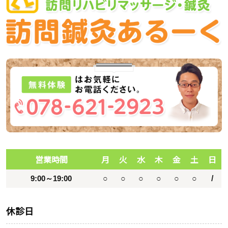
営業時間
月
火
水
木
金
土
日
9:00～19:00
○
○
○
○
○
○
/
休診日