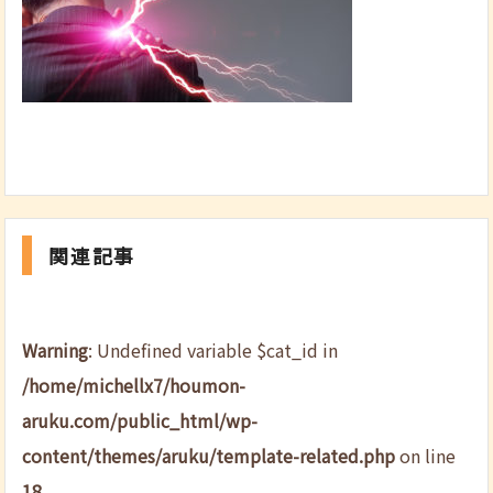
関連記事
Warning
: Undefined variable $cat_id in
/home/michellx7/houmon-
aruku.com/public_html/wp-
content/themes/aruku/template-related.php
on line
18