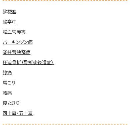
脳梗塞
脳卒中
脳血管障害
パーキンソン病
脊柱菅狭窄症
圧迫骨折（骨折後後遺症）
膝痛
肩こり
腰痛
寝たきり
四十肩・五十肩