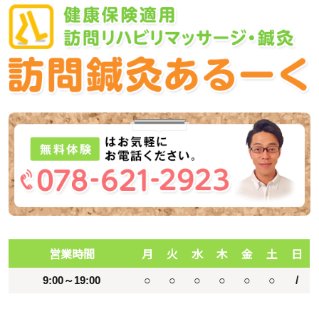
営業時間
月
火
水
木
金
土
日
9:00～19:00
○
○
○
○
○
○
/