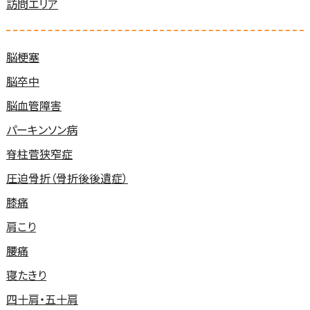
訪問エリア
脳梗塞
脳卒中
脳血管障害
パーキンソン病
脊柱菅狭窄症
圧迫骨折（骨折後後遺症）
膝痛
肩こり
腰痛
寝たきり
四十肩・五十肩