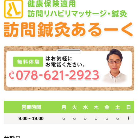
営業時間
月
火
水
木
金
土
日
9:00～19:00
○
○
○
○
○
○
/
休診日