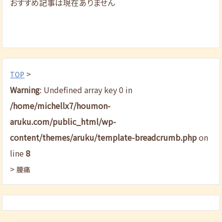
おすすめ記事は現在ありません
>
TOP
Warning
: Undefined array key 0 in
/home/michellx7/houmon-
aruku.com/public_html/wp-
content/themes/aruku/template-breadcrumb.php
on
line
8
>
腰痛