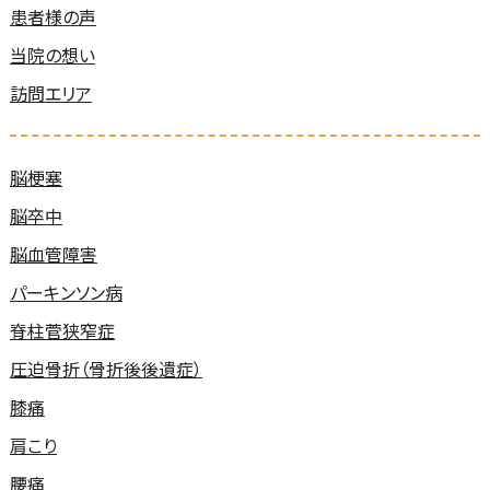
患者様の声
当院の想い
訪問エリア
脳梗塞
脳卒中
脳血管障害
パーキンソン病
脊柱菅狭窄症
圧迫骨折（骨折後後遺症）
膝痛
肩こり
腰痛