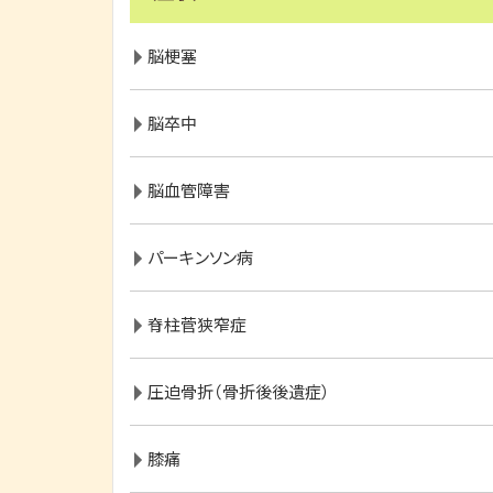
脳梗塞
脳卒中
脳血管障害
パーキンソン病
脊柱菅狭窄症
圧迫骨折（骨折後後遺症）
膝痛