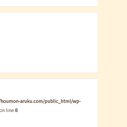
/houmon-aruku.com/public_html/wp-
on line
8