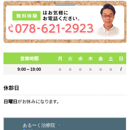
営業時間
月
火
水
木
金
土
日
9:00～19:00
○
○
○
○
○
○
/
休診日
日曜日
がお休みになります。