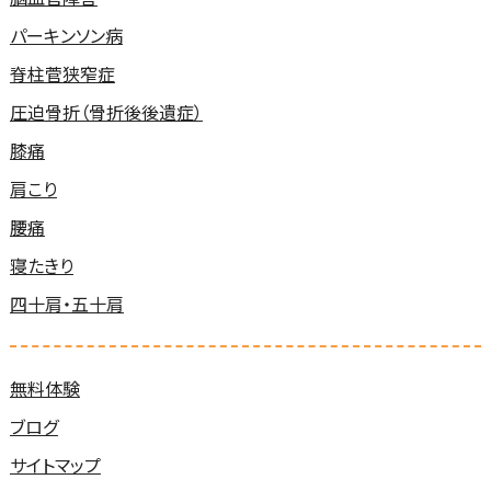
パーキンソン病
脊柱菅狭窄症
圧迫骨折（骨折後後遺症）
膝痛
肩こり
腰痛
寝たきり
四十肩・五十肩
無料体験
ブログ
サイトマップ