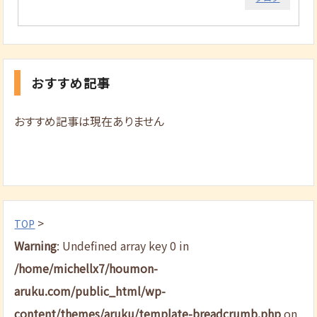
おすすめ記事
おすすめ記事は現在ありません
>
TOP
Warning
: Undefined array key 0 in
/home/michellx7/houmon-
aruku.com/public_html/wp-
content/themes/aruku/template-breadcrumb.php
on