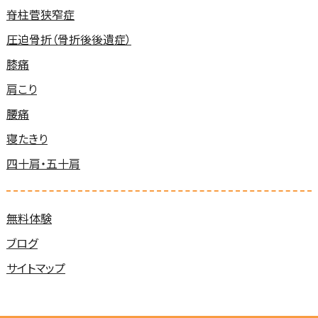
脊柱菅狭窄症
圧迫骨折（骨折後後遺症）
膝痛
肩こり
腰痛
寝たきり
四十肩・五十肩
無料体験
ブログ
サイトマップ