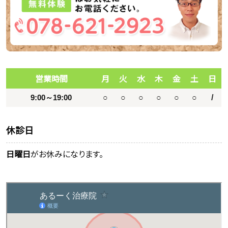
営業時間
月
火
水
木
金
土
日
9:00～19:00
○
○
○
○
○
○
/
休診日
日曜日
がお休みになります。