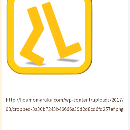
http://houmon-aruku.com/wp-content/uploads/2017/
08/cropped-3a30b7243b46666a39d2d8cd6fd257ef.png