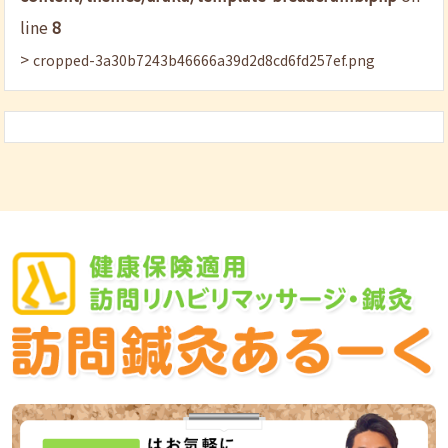
line
8
>
cropped-3a30b7243b46666a39d2d8cd6fd257ef.png