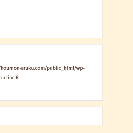
/houmon-aruku.com/public_html/wp-
on line
8