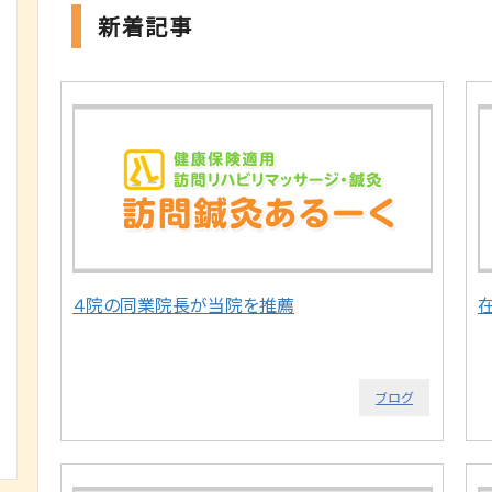
新着記事
４院の同業院長が当院を推薦
ブログ