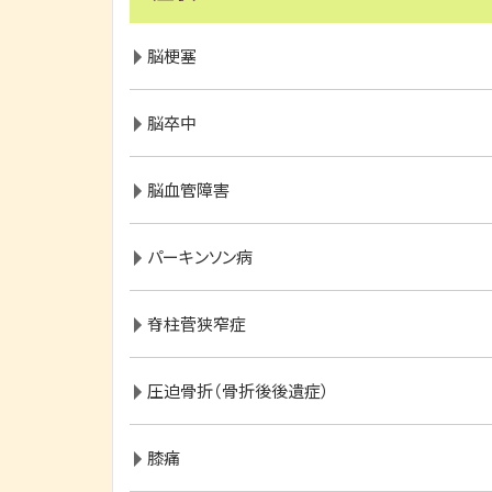
脳梗塞
脳卒中
脳血管障害
パーキンソン病
脊柱菅狭窄症
圧迫骨折（骨折後後遺症）
膝痛