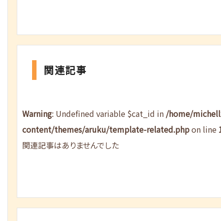
関連記事
Warning
: Undefined variable $cat_id in
/home/michel
content/themes/aruku/template-related.php
on line
関連記事はありませんでした