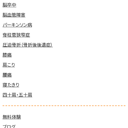
脳卒中
脳血管障害
パーキンソン病
脊柱菅狭窄症
圧迫骨折（骨折後後遺症）
膝痛
肩こり
腰痛
寝たきり
四十肩・五十肩
無料体験
ブログ