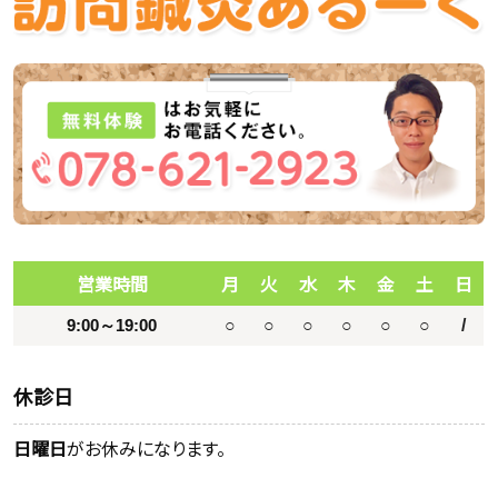
営業時間
月
火
水
木
金
土
日
9:00～19:00
○
○
○
○
○
○
/
休診日
日曜日
がお休みになります。