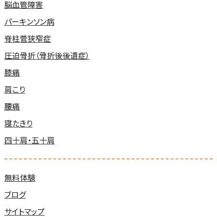
脳血管障害
パーキンソン病
脊柱菅狭窄症
圧迫骨折（骨折後後遺症）
膝痛
肩こり
腰痛
寝たきり
四十肩・五十肩
無料体験
ブログ
サイトマップ