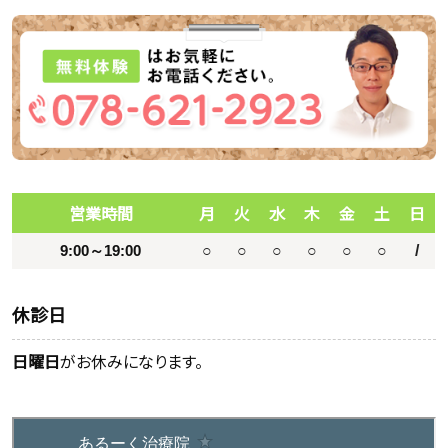
営業時間
月
火
水
木
金
土
日
9:00～19:00
○
○
○
○
○
○
/
休診日
日曜日
がお休みになります。