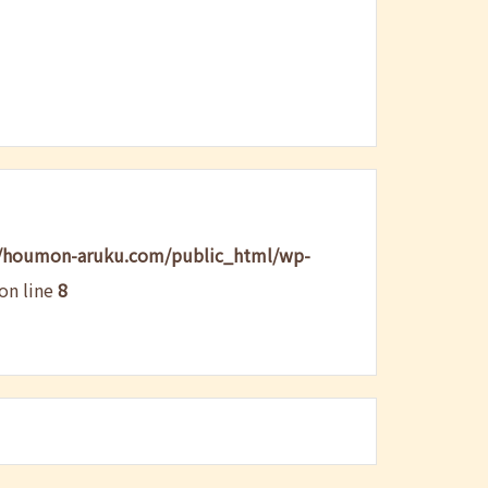
/houmon-aruku.com/public_html/wp-
on line
8