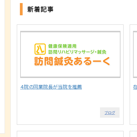
新着記事
４院の同業院長が当院を推薦
ブログ