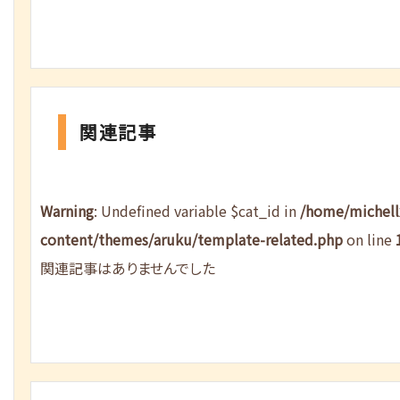
関連記事
Warning
: Undefined variable $cat_id in
/home/michel
content/themes/aruku/template-related.php
on line
関連記事はありませんでした