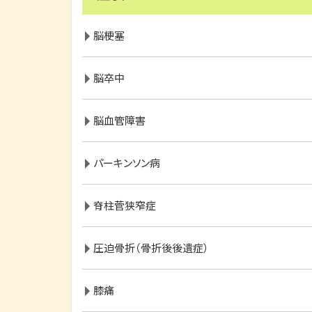
脳梗塞
脳卒中
脳血管障害
パーキンソン病
脊柱菅狭窄症
圧迫骨折（骨折後後遺症）
膝痛