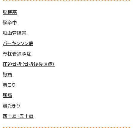
脳梗塞
脳卒中
脳血管障害
パーキンソン病
脊柱菅狭窄症
圧迫骨折（骨折後後遺症）
膝痛
肩こり
腰痛
寝たきり
四十肩・五十肩