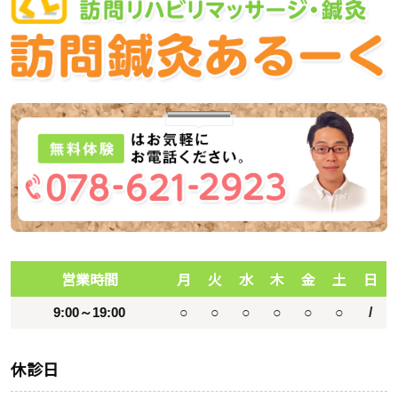
営業時間
月
火
水
木
金
土
日
9:00～19:00
○
○
○
○
○
○
/
休診日