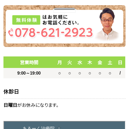
営業時間
月
火
水
木
金
土
日
9:00～19:00
○
○
○
○
○
○
/
休診日
日曜日
がお休みになります。