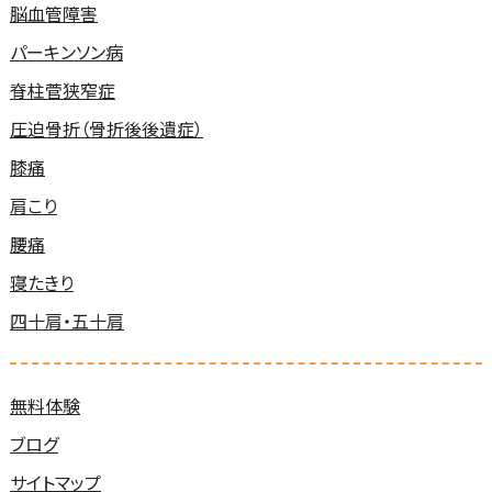
脳血管障害
パーキンソン病
脊柱菅狭窄症
圧迫骨折（骨折後後遺症）
膝痛
肩こり
腰痛
寝たきり
四十肩・五十肩
無料体験
ブログ
サイトマップ