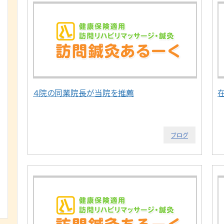
４院の同業院長が当院を推薦
ブログ