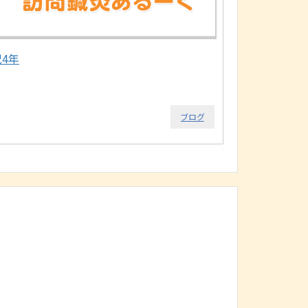
祝4年
ブログ