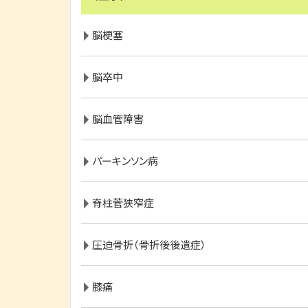
脳梗塞
脳卒中
脳血管障害
パーキンソン病
脊柱菅狭窄症
圧迫骨折（骨折後後遺症）
膝痛