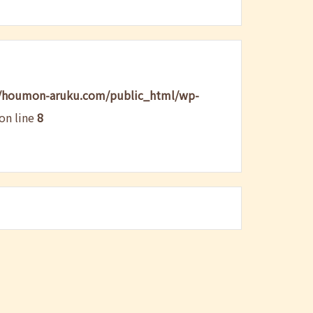
/houmon-aruku.com/public_html/wp-
on line
8