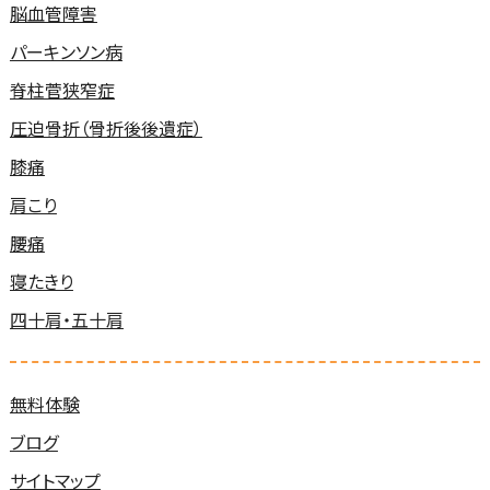
脳血管障害
パーキンソン病
脊柱菅狭窄症
圧迫骨折（骨折後後遺症）
膝痛
肩こり
腰痛
寝たきり
四十肩・五十肩
無料体験
ブログ
サイトマップ