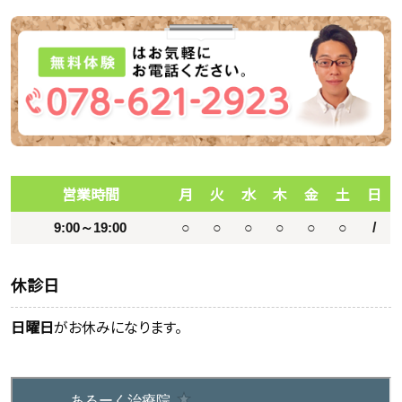
営業時間
月
火
水
木
金
土
日
9:00～19:00
○
○
○
○
○
○
/
休診日
日曜日
がお休みになります。