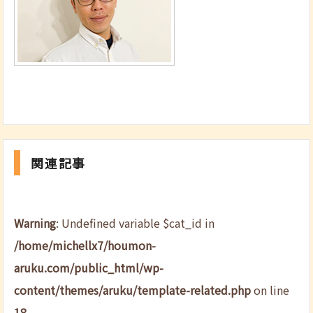
関連記事
Warning
: Undefined variable $cat_id in
/home/michellx7/houmon-
aruku.com/public_html/wp-
content/themes/aruku/template-related.php
on line
18