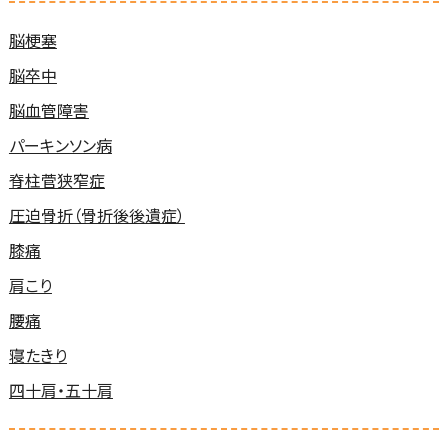
脳梗塞
脳卒中
脳血管障害
パーキンソン病
脊柱菅狭窄症
圧迫骨折（骨折後後遺症）
膝痛
肩こり
腰痛
寝たきり
四十肩・五十肩