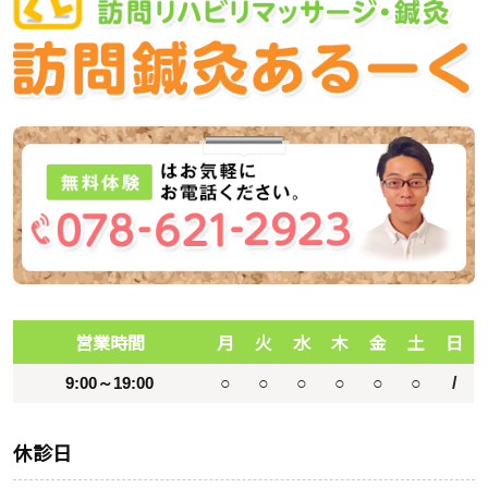
営業時間
月
火
水
木
金
土
日
9:00～19:00
○
○
○
○
○
○
/
休診日