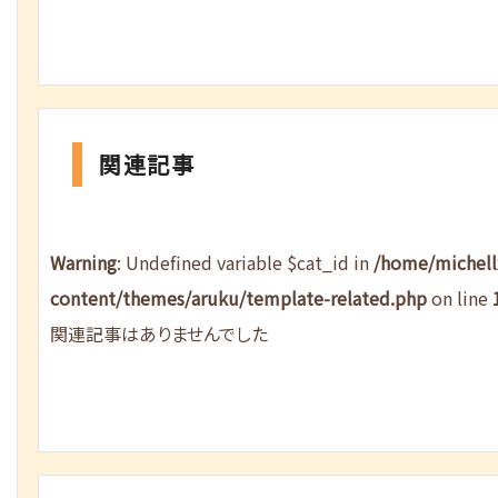
関連記事
Warning
: Undefined variable $cat_id in
/home/michel
content/themes/aruku/template-related.php
on line
関連記事はありませんでした