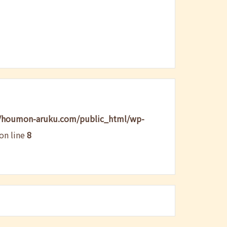
/houmon-aruku.com/public_html/wp-
on line
8