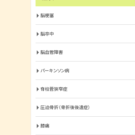
脳梗塞
脳卒中
脳血管障害
パーキンソン病
脊柱菅狭窄症
圧迫骨折（骨折後後遺症）
膝痛