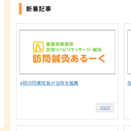
新着記事
４院の同業院長が当院を推薦
ブログ