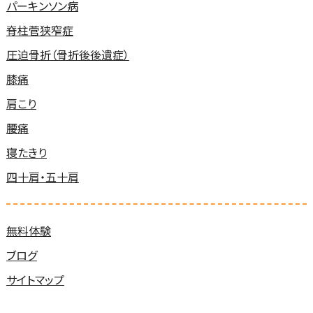
パーキンソン病
脊柱菅狭窄症
圧迫骨折（骨折後後遺症）
膝痛
肩こり
腰痛
寝たきり
四十肩・五十肩
無料体験
ブログ
サイトマップ