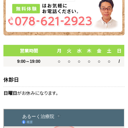
営業時間
月
火
水
木
金
土
日
9:00～19:00
○
○
○
○
○
○
/
休診日
日曜日
がお休みになります。