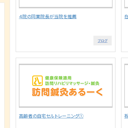
４院の同業院長が当院を推薦
ブログ
高齢者の自宅セルトレーニング①