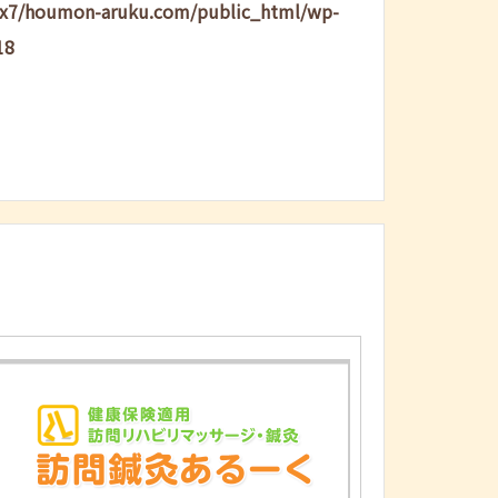
lx7/houmon-aruku.com/public_html/wp-
18