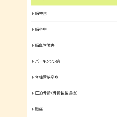
脳梗塞
脳卒中
脳血管障害
パーキンソン病
脊柱菅狭窄症
圧迫骨折（骨折後後遺症）
膝痛