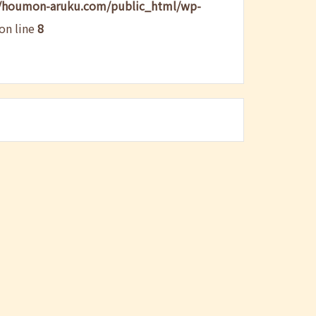
/houmon-aruku.com/public_html/wp-
on line
8