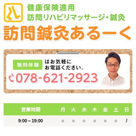
営業時間
月
火
水
木
金
土
日
9:00～19:00
○
○
○
○
○
○
/