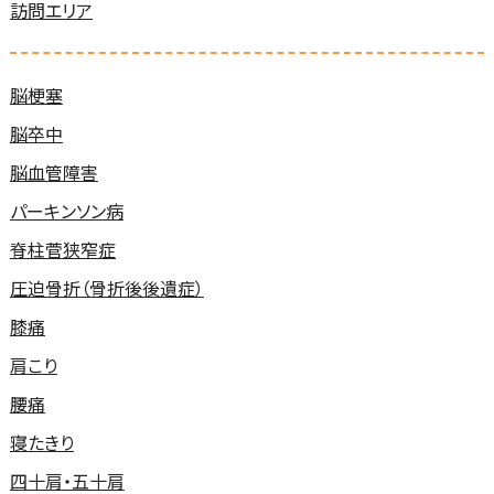
訪問エリア
脳梗塞
脳卒中
脳血管障害
パーキンソン病
脊柱菅狭窄症
圧迫骨折（骨折後後遺症）
膝痛
肩こり
腰痛
寝たきり
四十肩・五十肩