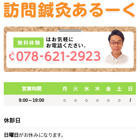
営業時間
月
火
水
木
金
土
日
9:00～19:00
○
○
○
○
○
○
/
休診日
日曜日
がお休みになります。