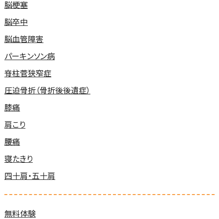
脳梗塞
脳卒中
脳血管障害
パーキンソン病
脊柱菅狭窄症
圧迫骨折（骨折後後遺症）
膝痛
肩こり
腰痛
寝たきり
四十肩・五十肩
無料体験