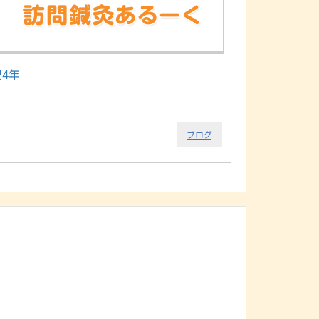
祝4年
ブログ