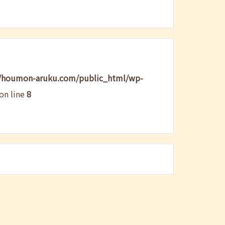
/houmon-aruku.com/public_html/wp-
on line
8