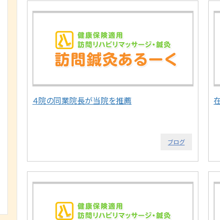
４院の同業院長が当院を推薦
ブログ