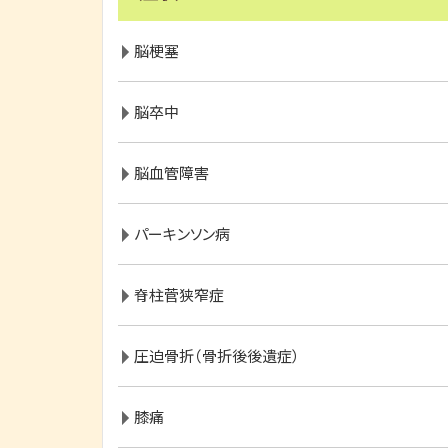
脳梗塞
脳卒中
脳血管障害
パーキンソン病
脊柱菅狭窄症
圧迫骨折（骨折後後遺症）
膝痛