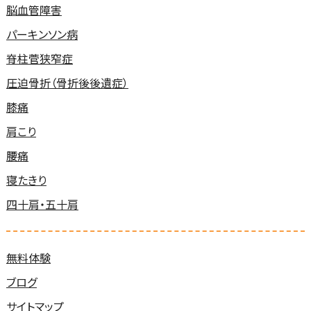
脳血管障害
パーキンソン病
脊柱菅狭窄症
圧迫骨折（骨折後後遺症）
膝痛
肩こり
腰痛
寝たきり
四十肩・五十肩
無料体験
ブログ
サイトマップ