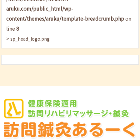
aruku.com/public_html/wp-
content/themes/aruku/template-breadcrumb.php
on
line
8
>
sp_head_logo.png