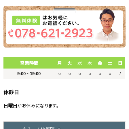
営業時間
月
火
水
木
金
土
日
9:00～19:00
○
○
○
○
○
○
/
休診日
日曜日
がお休みになります。