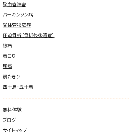
脳血管障害
パーキンソン病
脊柱菅狭窄症
圧迫骨折（骨折後後遺症）
膝痛
肩こり
腰痛
寝たきり
四十肩・五十肩
無料体験
ブログ
サイトマップ