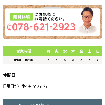
営業時間
月
火
水
木
金
土
日
9:00～19:00
○
○
○
○
○
○
/
休診日
日曜日
がお休みになります。