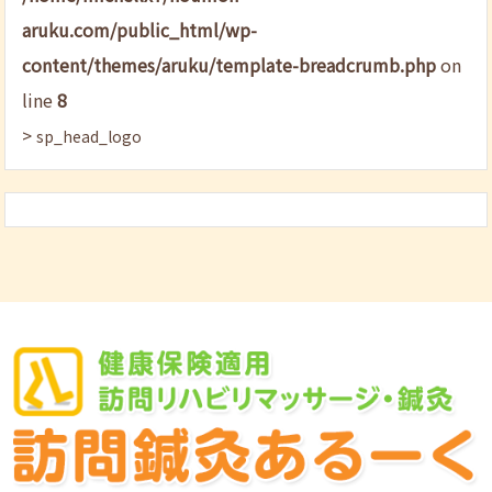
aruku.com/public_html/wp-
content/themes/aruku/template-breadcrumb.php
on
line
8
>
sp_head_logo