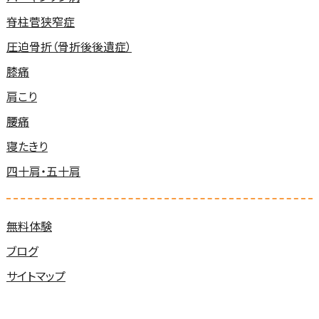
脊柱菅狭窄症
圧迫骨折（骨折後後遺症）
膝痛
肩こり
腰痛
寝たきり
四十肩・五十肩
無料体験
ブログ
サイトマップ