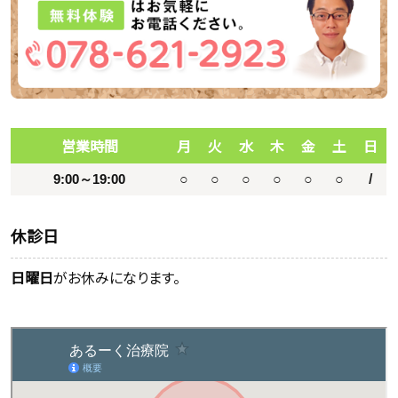
営業時間
月
火
水
木
金
土
日
9:00～19:00
○
○
○
○
○
○
/
休診日
日曜日
がお休みになります。